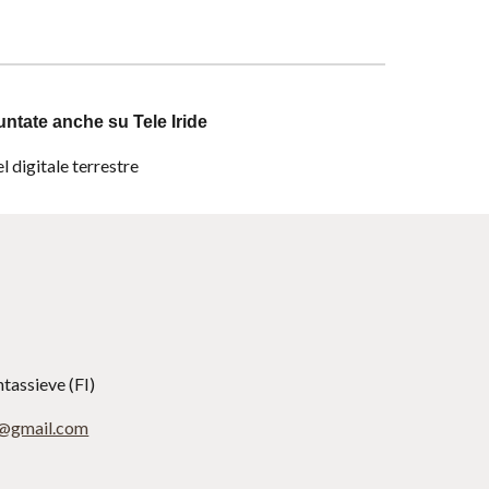
ntate anche su Tele Iride
 digitale terrestre 
ntassieve (FI)
a@gmail.com