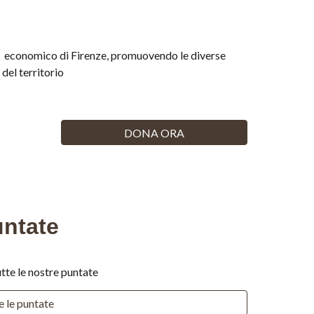
ed  economico di Firenze, promuovendo le diverse 
del territorio
DONA ORA
untate
utte le nostre puntate
e le puntate