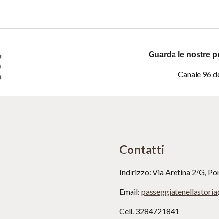
Guarda le nostre pu
Canale 96 del
Contatti
Indirizzo: Via Aretina 2/G, Po
Email: 
passeggiatenellastori
Cell. 3284721841